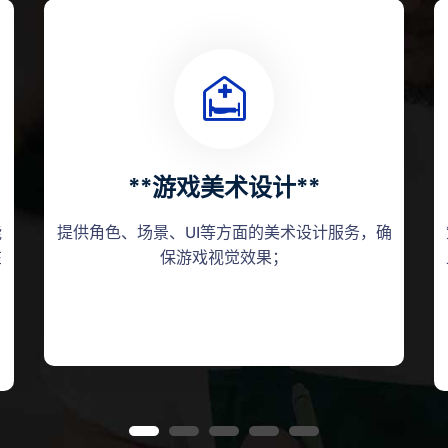
**电竞赛事组织与管理**
务，确
策划、组织并管理各种规模的电竞赛事，包括线
上和线下比赛、赛事直播以及相关的观众互动体
验；