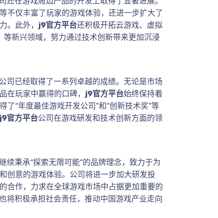
司还在游戏周边产品的开发上取得了显著进展。
等不仅丰富了玩家的游戏体验，还进一步扩大了
力。此外，
j9官方平台
还积极开拓云游戏、虚拟
R）等新兴领域，努力通过技术创新带来更加沉浸
公司已经取得了一系列卓越的成绩。无论是市场
品在玩家中赢得的口碑，
j9官方平台
始终保持着
了“年度最佳游戏开发公司”和“创新技术奖”等
j9官方平台
公司在游戏研发和技术创新方面的领
继续秉承“探索无限可能”的品牌理念，致力于为
和创意的游戏体验。公司将进一步加大研发投
的合作，力求在全球游戏市场中占据更加重要的
也将积极承担社会责任，推动中国游戏产业走向