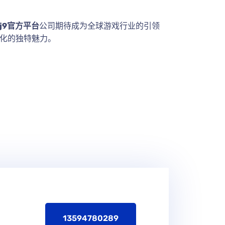
j9官方平台
公司期待成为全球游戏行业的引领
化的独特魅力。
13594780289